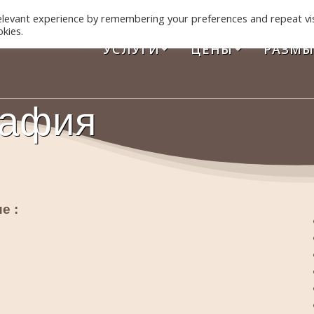
elevant experience by remembering your preferences and repeat vis
okies.
УСЛУГИ
ЦЕНЫ
РАЗМЫ
рафия
е :