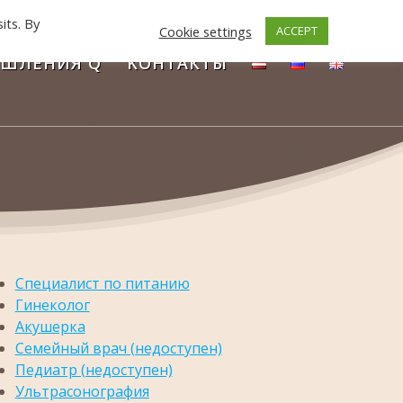
its. By
Cookie settings
ACCEPT
ШЛЕНИЯ Q
KОНТАКТЫ
Специалист по питанию
Гинеколог
Aкушерка
Семейный врач (недоступен)
Педиатр (недоступен)
Ультрасонография