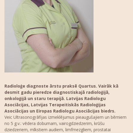
Radioloģe diagnoste ārstu praksē Quartus. Vairāk kā
desmit gadu pieredze diagnostiskajā radioloģijā,
onkoloģijā un staru terapijā. Latvijas Radiologu
Asociācijas, Latvijas Terapeitiskās Radioloģijas
Asociācijas un Eiropas Radiologu Asociācijas biedrs.
Veic Ultrasonogŗāfijas izmeklējumus pieaugušajiem un bērniem
no 5 g.v.: vēdera dobumam, vairogdziedzerim, krūšu
dziedzeriem, mīkstiem audiem, limfmezgliem, prostatai