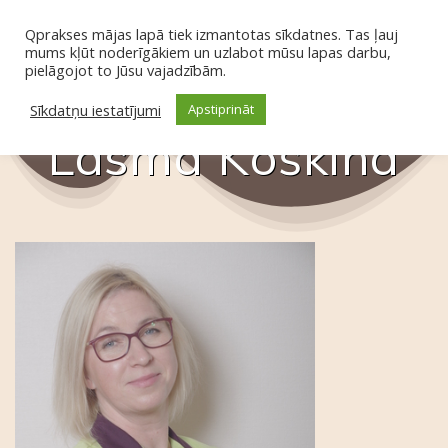
Skip
to
Qprakses mājas lapā tiek izmantotas sīkdatnes. Tas ļauj
mums kļūt noderīgākiem un uzlabot mūsu lapas darbu,
content
pielāgojot to Jūsu vajadzībām.
Sīkdatņu iestatījumi
Apstiprināt
Lāsma Koškina